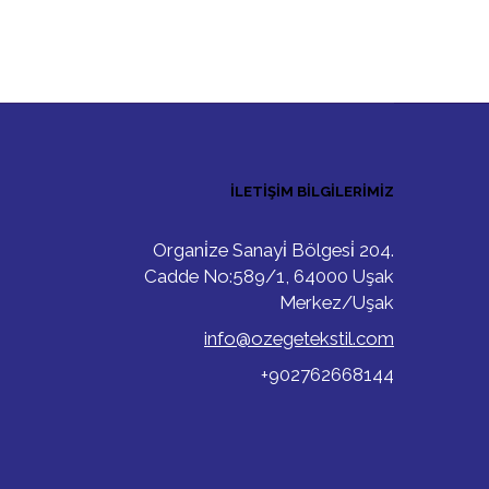
İLETIŞIM BILGILERIMIZ
Organi̇ze Sanayi̇ Bölgesi̇ 204.
Cadde No:589/1, 64000 Uşak
Merkez/Uşak
info@ozegetekstil.com
+902762668144