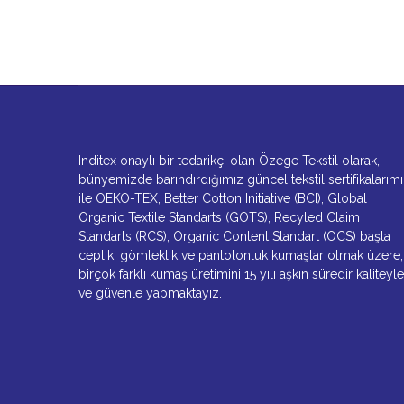
Inditex onaylı bir tedarikçi olan Özege Tekstil olarak,
bünyemizde barındırdığımız güncel tekstil sertifikalarım
ile OEKO-TEX, Better Cotton Initiative (BCI), Global
Organic Textile Standarts (GOTS), Recyled Claim
Standarts (RCS), Organic Content Standart (OCS) başta
ceplik, gömleklik ve pantolonluk kumaşlar olmak üzere,
birçok farklı kumaş üretimini 15 yılı aşkın süredir kaliteyle
ve güvenle yapmaktayız.