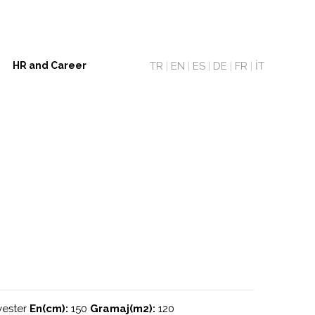
TR
|
EN
|
ES
|
DE
|
FR
|
İT
HR and Career
yester
En(cm):
150
Gramaj(m2):
120